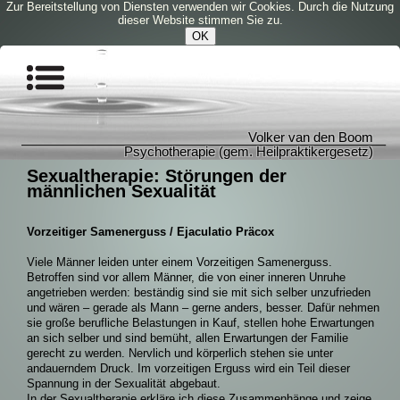
Zur Bereitstellung von Diensten verwenden wir Cookies. Durch die Nutzung
dieser Website stimmen Sie zu.
OK
Volker van den Boom
Psychotherapie (gem. Heilpraktikergesetz)
Sexualtherapie: Störungen der
männlichen Sexualität
Vorzeitiger Samenerguss / Ejaculatio Präcox
Viele Männer leiden unter einem Vorzeitigen Samenerguss.
Betroffen sind vor allem Männer, die von einer inneren Unruhe
angetrieben werden: beständig sind sie mit sich selber unzufrieden
und wären – gerade als Mann – gerne anders, besser. Dafür nehmen
sie große berufliche Belastungen in Kauf, stellen hohe Erwartungen
an sich selber und sind bemüht, allen Erwartungen der Familie
gerecht zu werden. Nervlich und körperlich stehen sie unter
andauerndem Druck. Im vorzeitigen Erguss wird ein Teil dieser
Spannung in der Sexualität abgebaut.
In der Sexualtherapie erkläre ich diese Zusammenhänge und zeige