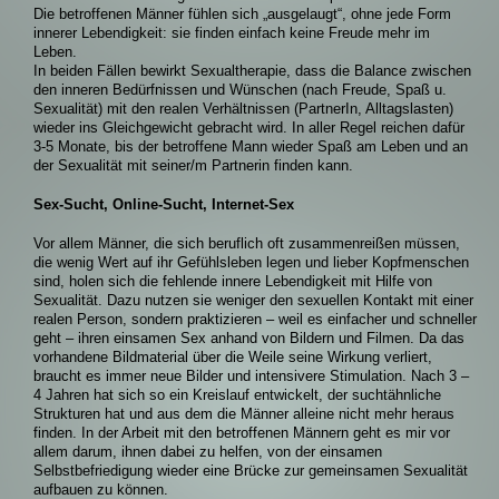
Die betroffenen Männer fühlen sich „ausgelaugt“, ohne jede Form
innerer Lebendigkeit: sie finden einfach keine Freude mehr im
Leben.
In beiden Fällen bewirkt Sexualtherapie, dass die Balance zwischen
den inneren Bedürfnissen und Wünschen (nach Freude, Spaß u.
Sexualität) mit den realen Verhältnissen (PartnerIn, Alltagslasten)
wieder ins Gleichgewicht gebracht wird. In aller Regel reichen dafür
3-5 Monate, bis der betroffene Mann wieder Spaß am Leben und an
der Sexualität mit seiner/m Partnerin finden kann.
Sex-Sucht, Online-Sucht, Internet-Sex
Vor allem Männer, die sich beruflich oft zusammenreißen müssen,
die wenig Wert auf ihr Gefühlsleben legen und lieber Kopfmenschen
sind, holen sich die fehlende innere Lebendigkeit mit Hilfe von
Sexualität. Dazu nutzen sie weniger den sexuellen Kontakt mit einer
realen Person, sondern praktizieren – weil es einfacher und schneller
geht – ihren einsamen Sex anhand von Bildern und Filmen. Da das
vorhandene Bildmaterial über die Weile seine Wirkung verliert,
braucht es immer neue Bilder und intensivere Stimulation. Nach 3 –
4 Jahren hat sich so ein Kreislauf entwickelt, der suchtähnliche
Strukturen hat und aus dem die Männer alleine nicht mehr heraus
finden. In der Arbeit mit den betroffenen Männern geht es mir vor
allem darum, ihnen dabei zu helfen, von der einsamen
Selbstbefriedigung wieder eine Brücke zur gemeinsamen Sexualität
aufbauen zu können.