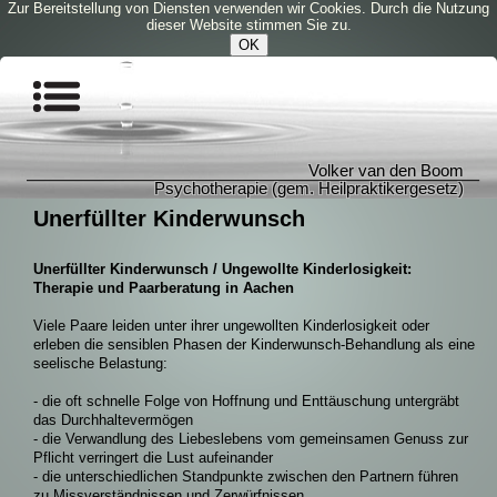
Zur Bereitstellung von Diensten verwenden wir Cookies. Durch die Nutzung
dieser Website stimmen Sie zu.
OK
Volker van den Boom
Psychotherapie (gem. Heilpraktikergesetz)
Unerfüllter Kinderwunsch
Unerfüllter Kinderwunsch / Ungewollte Kinderlosigkeit:
Therapie und Paarberatung in Aachen
Viele Paare leiden unter ihrer ungewollten Kinderlosigkeit oder
erleben die sensiblen Phasen der Kinderwunsch-Behandlung als eine
seelische Belastung:
- die oft schnelle Folge von Hoffnung und Enttäuschung untergräbt
das Durchhaltevermögen
- die Verwandlung des Liebeslebens vom gemeinsamen Genuss zur
Pflicht verringert die Lust aufeinander
- die unterschiedlichen Standpunkte zwischen den Partnern führen
zu Missverständnissen und Zerwürfnissen.